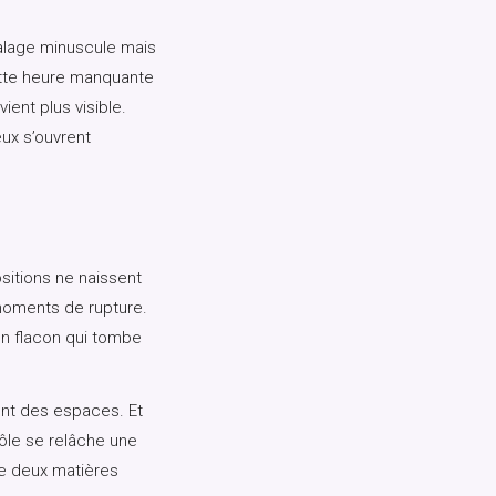
calage minuscule mais
ette heure manquante
ient plus visible.
eux s’ouvrent
itions ne naissent
moments de rupture.
Un flacon qui tombe
ent des espaces. Et
ôle se relâche une
e deux matières