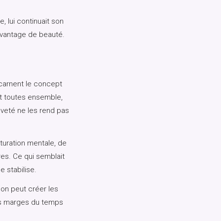
 lui continuait son
davantage de beauté.
carnent le concept
nt toutes ensemble,
èveté ne les rend pas
uration mentale, de
res. Ce qui semblait
 stabilise.
 on peut créer les
les marges du temps