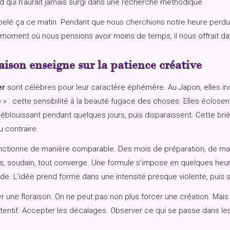
 qui n’aurait jamais surgi dans une recherche méthodique.
pelé ça ce matin. Pendant que nous cherchions notre heure perdue,
t au moment où nous pensions avoir moins de temps, il nous offrait 
raison enseigne sur la patience créative
er
sont célèbres pour leur caractère éphémère. Au Japon, elles in
e
» : cette sensibilité à la beauté fugace des choses. Elles éclose
éblouissant pendant quelques jours, puis disparaissent. Cette bri
 contraire.
ctionne de manière comparable. Des mois de préparation, de mat
uis, soudain, tout converge. Une formule s’impose en quelques heu
de. L’idée prend forme dans une intensité presque violente, puis se
r une floraison. On ne peut pas non plus forcer une création. Mais
ttentif. Accepter les décalages. Observer ce qui se passe dans 