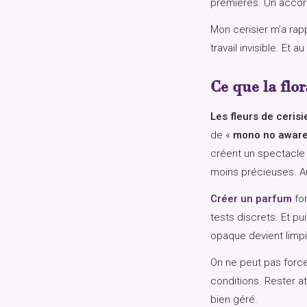
premières. Un accord
Mon cerisier m’a rap
travail invisible. E
Ce que la flo
Les fleurs de cerisi
de «
mono no awar
créent un spectacle 
moins précieuses. Au
Créer un parfum
fon
tests discrets. Et p
opaque devient limpi
On ne peut pas force
conditions. Rester a
bien géré.