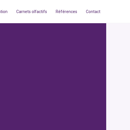
tion
Carnets olfactifs
Références
Contact