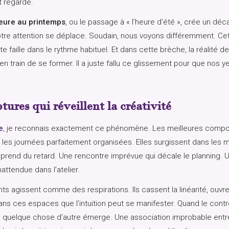
t regardé.
eure au printemps
, ou le passage à « l’heure d’été », crée un dé
notre attention se déplace. Soudain, nous voyons différemment. C
 faille dans le rythme habituel. Et dans cette brèche, la réalité dev
, en train de se former. Il a juste fallu ce glissement pour que nos y
tures qui réveillent la créativité
e
, je reconnais exactement ce phénomène. Les meilleures compos
les journées parfaitement organisées. Elles surgissent dans les 
prend du retard. Une rencontre imprévue qui décale le planning. 
nattendue dans l’atelier.
 agissent comme des respirations. Ils cassent la linéarité, ouvr
ns ces espaces que l’intuition peut se manifester. Quand le contr
, quelque chose d’autre émerge. Une association improbable entr