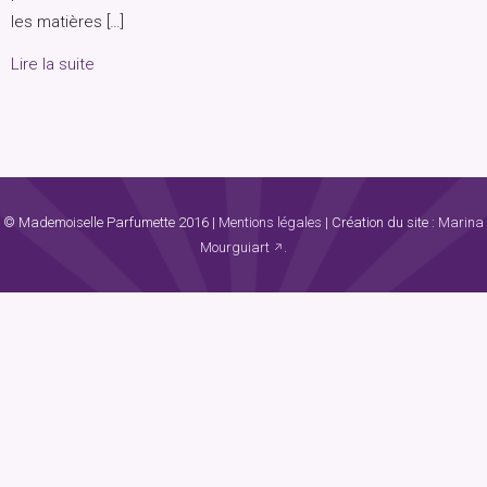
les matières […]
Lire la suite
© Mademoiselle Parfumette 2016
|
Mentions légales
|
Création du site :
Marina
Mourguiart
.