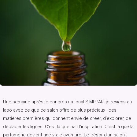
Une semaine après le congrès national SIMPPAR, je reviens au
labo avec ce que ce salon offre de plus précieux : des
matières premières qui donnent envie de créer, d’explorer, de
déplacer les lignes. C’est là que naît l’inspiration. C’est là que la
parfumerie devient une vraie aventure. Le trésor d’un salon :