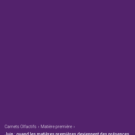
Carnets Olfactifs
›
Matière première
›
Juin : quand les matières premières deviennent des présences